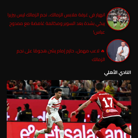
انهيار في غرفة ملابس الزمالك.. نجم الزمالك ليس بيزيرا
يبكي بشدة بعد السوبر ومكالمة غامضة مع ممدوح
عباس!
🔥 لاعب مهمل.. حازم إمام يشن هجومًا على نجم
الزمالك
النادي الأهلي