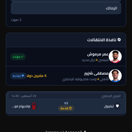
الزمالك
2 صوت
🔄 نافذة الانتقالات
عمر مرموش
✅ مؤكد
تشيلسي
→
ريال مدريد
مصطفى شزبير
5 ملايين دولا
💬 إشاعة
الأهلي
→
وست هام يونايتد الإنجليزي
الدوري الإنجليزي
29 أغسطس - 14:30
VS
🛡
ليفربول
نوتنجهام فورست
⏰ قادمة