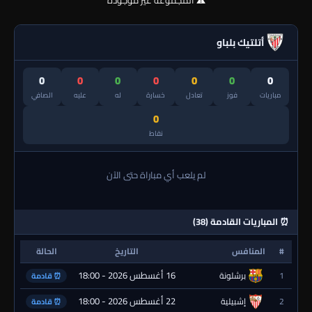
⚠️ المجموعة غير موجودة
أتلتيك بلباو
0
0
0
0
0
0
0
مباريات
فوز
تعادل
خسارة
له
عليه
الصافي
0
نقاط
لم يلعب أي مباراة حتى الآن
⏰ المباريات القادمة (38)
#
المنافس
التاريخ
الحالة
16 أغسطس 2026 - 18:00
1
برشلونة
⏰ قادمة
22 أغسطس 2026 - 18:00
2
إشبيلية
⏰ قادمة