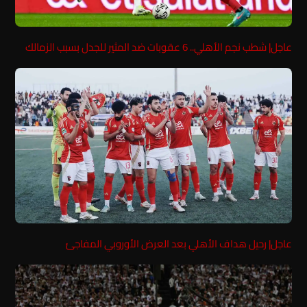
عاجل| شطب نجم الأهلي.. 6 عقوبات ضد المثير للجدل بسبب الزمالك
عاجل| رحيل هداف الأهلي بعد العرض الأوروبي المفاجئ