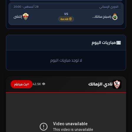
الدوري الإسباني
28 أغسطس - 20:00
VS
راسينج سانتاندير
إلتشي
⏰ قادمة
📅
مباريات اليوم
لا توجد مباريات اليوم
نادي الزمالك
👁 42.5K
بث مباشر