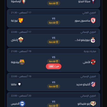
سيلتا فيجو
أوساسونا
⏰ قادمة
الدوري التركي
17 أغسطس - 21:30
VS
سامسون سبور
غوز تبة
⏰ قادمة
الدوري الإسباني
17 أغسطس - 22:00
VS
ديبورتيفو لاكورونيا
إلتشي
⏰ قادمة
مباريات ودية
19 أغسطس - 21:00
VS
⏰ قادمة
الأهلي
برشلونة
بث
LIVE
الدوري الإسباني
19 أغسطس - 22:00
VS
🛡
أتلتيكو مدريد
مالقا
⏰ قادمة
الدوري الإسباني
20 أغسطس - 22:00
VS
رايو فاييكانو
ألافيس
⏰ قادمة