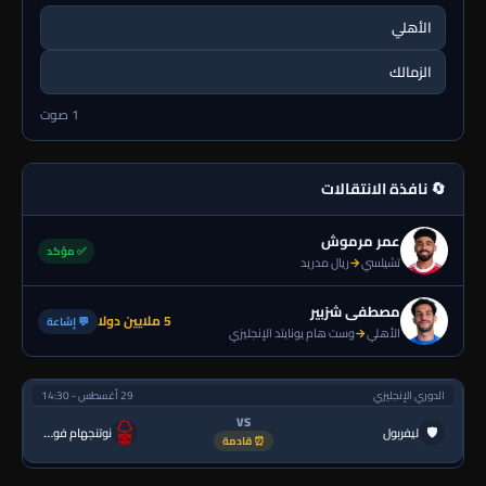
الأهلي
الزمالك
1 صوت
🔄 نافذة الانتقالات
عمر مرموش
✅ مؤكد
تشيلسي
→
ريال مدريد
مصطفى شزبير
5 ملايين دولا
💬 إشاعة
الأهلي
→
وست هام يونايتد الإنجليزي
الدوري الإنجليزي
29 أغسطس - 14:30
VS
🛡
ليفربول
نوتنجهام فورست
⏰ قادمة