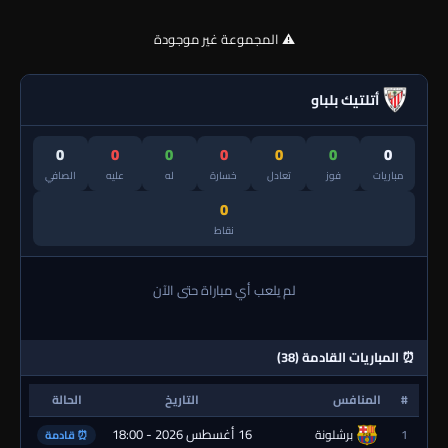
⚠️ المجموعة غير موجودة
أتلتيك بلباو
0
0
0
0
0
0
0
مباريات
فوز
تعادل
خسارة
له
عليه
الصافي
0
نقاط
لم يلعب أي مباراة حتى الآن
⏰ المباريات القادمة (38)
#
المنافس
التاريخ
الحالة
16 أغسطس 2026 - 18:00
1
برشلونة
⏰ قادمة