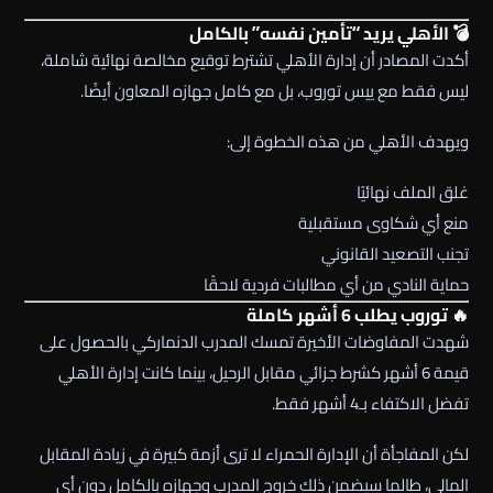
💣 الأهلي يريد “تأمين نفسه” بالكامل
أكدت المصادر أن إدارة الأهلي تشترط توقيع مخالصة نهائية شاملة،
ليس فقط مع
ييس توروب
، بل مع كامل جهازه المعاون أيضًا.
ويهدف الأهلي من هذه الخطوة إلى:
غلق الملف نهائيًا
منع أي شكاوى مستقبلية
تجنب التصعيد القانوني
حماية النادي من أي مطالبات فردية لاحقًا
🔥 توروب يطلب 6 أشهر كاملة
شهدت المفاوضات الأخيرة تمسك المدرب الدنماركي بالحصول على
قيمة 6 أشهر كشرط جزائي مقابل الرحيل، بينما كانت إدارة الأهلي
تفضل الاكتفاء بـ4 أشهر فقط.
لكن المفاجأة أن الإدارة الحمراء لا ترى أزمة كبيرة في زيادة المقابل
المالي، طالما سيضمن ذلك خروج المدرب وجهازه بالكامل دون أي