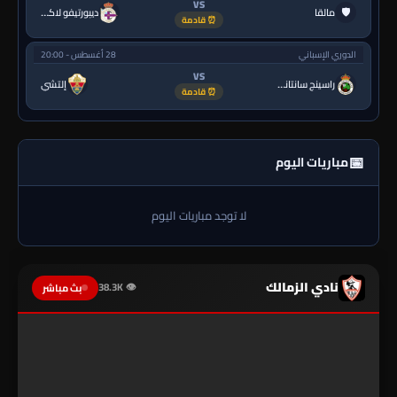
VS
🛡
مالقا
ديبورتيفو لاكورونيا
⏰ قادمة
الدوري الإسباني
28 أغسطس - 20:00
VS
راسينج سانتاندير
إلتشي
⏰ قادمة
📅
مباريات اليوم
لا توجد مباريات اليوم
نادي الزمالك
👁 38.3K
بث مباشر