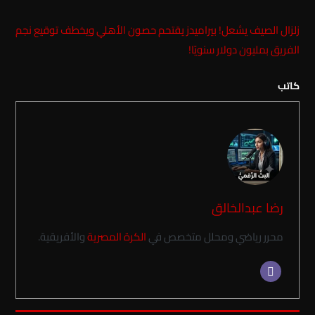
زلزال الصيف يشعل! بيراميدز يقتحم حصون الأهلي ويخطف توقيع نجم
الفريق بمليون دولار سنويًا!
كاتب
رضا عبدالخالق
محرر رياضي ومحلل متخصص في
الكرة المصرية
والأفريقية.