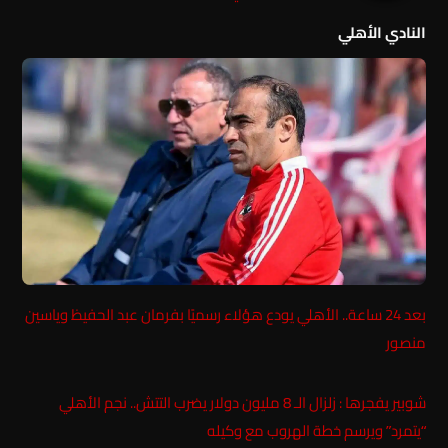
النادي الأهلي
بعد 24 ساعة.. الأهلي يودع هؤلاء رسميًا بفرمان عبد الحفيظ وياسين
منصور
شوبير يفجرها : زلزال الـ 8 مليون دولار يضرب التتش.. نجم الأهلي
“يتمرد” ويرسم خطة الهروب مع وكيله