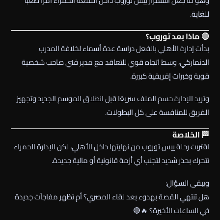
وهو ما جعل استمرار
ييس توروب
داخل القلعة الحمراء أمرًا صعبًا
للغاية.
🔴 ماذا بعد توروب؟
بدأت إدارة
الأهلي
بالفعل دراسة عدة أسماء لخلافة المدرب
الدنماركي، وسط اتجاه قوي للتعاقد مع مدير فني صاحب شخصية
قوية وخبرات إفريقية كبيرة.
وتريد الإدارة حسم الملف سريعًا قبل انطلاق الموسم الجديد وتجهيز
الفريق للمنافسة على كل البطولات.
🏁 الخلاصة
اقتربت رحلة
ييس توروب
من نهايتها داخل
الأهلي
، لكن الإدارة الحمراء
تتحرك بحذر شديد لتجنب أي أزمة قانونية أو مالية جديدة.
ويبقى السؤال:
هل تنتهي القصة بهدوء بعد لقاء المصري؟ أم تظهر مفاجآت جديدة
في الساعات الأخيرة؟ 🔥🔴