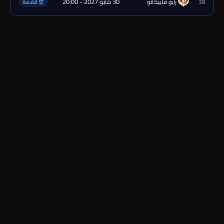
30 مايو 2027 - 20:00
38
رايو فاييكانو
⏰ قادمة