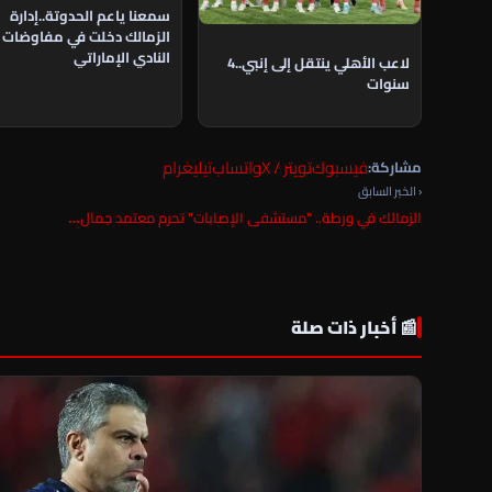
سمعنا ياعم الحدوتة..إدارة
الزمالك دخلت في مفاوضات 
النادي الإماراتي
لاعب الأهلي ينتقل إلى إنبي..4
سنوات
فيسبوك
تويتر / X
واتساب
تيليغرام
مشاركة:
‹ الخبر السابق
الزمالك في ورطة.. "مستشفى الإصابات" تحرم معتمد جمال…
📰 أخبار ذات صلة