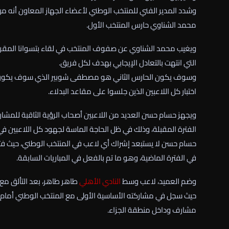
وشدد المدير الفني للمنتخب الوطني لأعضاء الجهاز المعاون أنه
محمد الشناوي حارس المنتخب الأول.
ويغيب محمد الشناوي عن صفوف المنتخب في لقاء بتسوانا المقرر بغد
التي انتهت بالتعادل الإيجابي بهدف لكل فريق.
وسوف يكون الحارس الثاني هو مصطفى شوبير الذي سوف يكون بديل
اختبار كل اللاعبين الذين جلسوا على مقاعد البدلاء.
ويجهز حسام حسن العديد من اللاعبين أصحاب الرؤية الثاقبة للمشار
الفترة المقبلة، وذلك في ظل الحاجة الماسة لجهود كل اللاعبين في
حسام حسن لا يستبعد إشراك أي لاعب في المنتخب الوطني، حيث فتح ا
في الفترة الماضية، وهو ما تم بالفعل في المباريات السابقة.
وضم العميد، لاعب وسط
النادي الأهلي
طاهر طاهر، بعد التألق مع 
حيث سجل في مشاركته الأساسية الأولى مع المنتخب الوطني أمام ك
مشارف وداخل منطقة الجزاء.