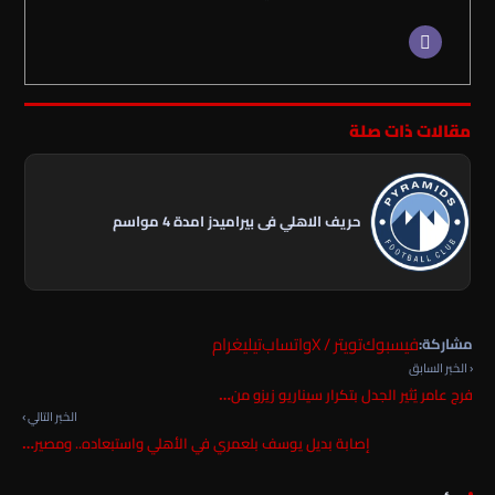
مقالات ذات صلة
حريف الاهلي فى بيراميدز امدة 4 مواسم
فيسبوك
تويتر / X
واتساب
تيليغرام
مشاركة:
‹ الخبر السابق
فرج عامر يُثير الجدل بتكرار سيناريو زيزو من…
الخبر التالي ›
إصابة بديل يوسف بلعمري في الأهلي واستبعاده.. ومصير…