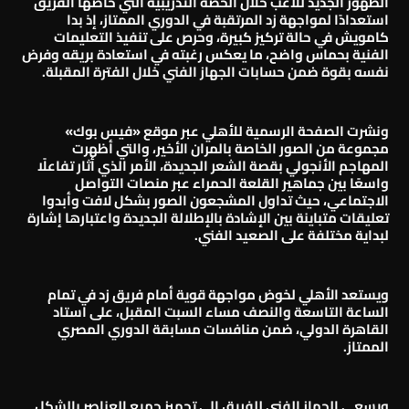
الظهور الجديد للاعب خلال الحصة التدريبية التي خاضها الفريق
استعدادًا لمواجهة زد المرتقبة في الدوري الممتاز، إذ بدا
كامويش في حالة تركيز كبيرة، وحرص على تنفيذ التعليمات
الفنية بحماس واضح، ما يعكس رغبته في استعادة بريقه وفرض
نفسه بقوة ضمن حسابات الجهاز الفني خلال الفترة المقبلة.
ونشرت الصفحة الرسمية للأهلي عبر موقع «فيس بوك»
مجموعة من الصور الخاصة بالمران الأخير، والتي أظهرت
المهاجم الأنجولي بقصة الشعر الجديدة، الأمر الذي أثار تفاعلًا
واسعًا بين جماهير القلعة الحمراء عبر منصات التواصل
الاجتماعي، حيث تداول المشجعون الصور بشكل لافت وأبدوا
تعليقات متباينة بين الإشادة بالإطلالة الجديدة واعتبارها إشارة
لبداية مختلفة على الصعيد الفني.
ويستعد الأهلي لخوض مواجهة قوية أمام فريق زد في تمام
الساعة التاسعة والنصف مساء السبت المقبل، على استاد
القاهرة الدولي، ضمن منافسات مسابقة الدوري المصري
الممتاز.
ويسعى الجهاز الفني للفريق إلى تجهيز جميع العناصر بالشكل