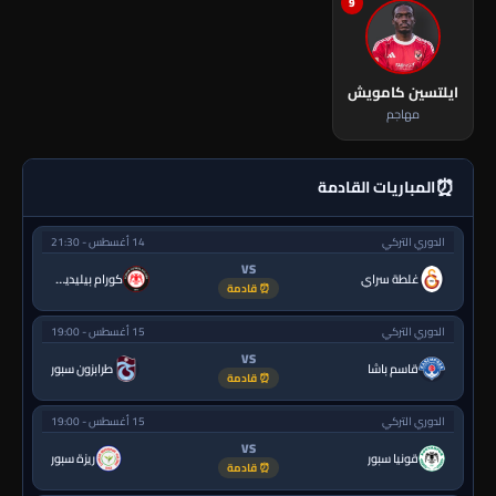
9
ايلتسين كامويش
مهاجم
⏰
المباريات القادمة
الدوري التركي
14 أغسطس - 21:30
VS
غلطة سراي
كورام بيليديسبور
⏰ قادمة
الدوري التركي
15 أغسطس - 19:00
VS
قاسم باشا
طرابزون سبور
⏰ قادمة
الدوري التركي
15 أغسطس - 19:00
VS
قونيا سبور
ريزة سبور
⏰ قادمة