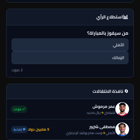
📊
استطلاع الرأي
من سيفوز بالمباراة؟
الأهلي
الزمالك
2 صوت
🔄 نافذة الانتقالات
عمر مرموش
✅ مؤكد
تشيلسي
→
ريال مدريد
مصطفى شزبير
5 ملايين دولا
💬 إشاعة
الأهلي
→
وست هام يونايتد الإنجليزي