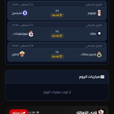
الدوري الإنجليزي
24 أغسطس - 22:00
VS
فولهام
تشيلسي
⏰ قادمة
الدوري الإسباني
24 أغسطس - 22:30
VS
🛡
مالقا
ديبورتيفو لاكورونيا
⏰ قادمة
الدوري الإسباني
28 أغسطس - 20:00
VS
راسينج سانتاندير
إلتشي
⏰ قادمة
📅
مباريات اليوم
لا توجد مباريات اليوم
نادي الزمالك
👁 42.8K
بث مباشر