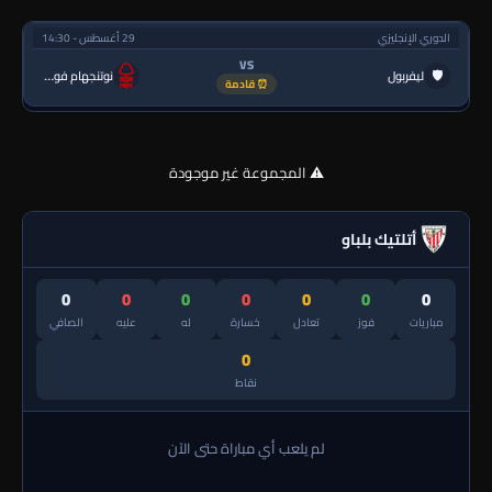
الدوري الإنجليزي
29 أغسطس - 14:30
VS
🛡
ليفربول
نوتنجهام فورست
⏰ قادمة
⚠️ المجموعة غير موجودة
أتلتيك بلباو
0
0
0
0
0
0
0
مباريات
فوز
تعادل
خسارة
له
عليه
الصافي
0
نقاط
لم يلعب أي مباراة حتى الآن