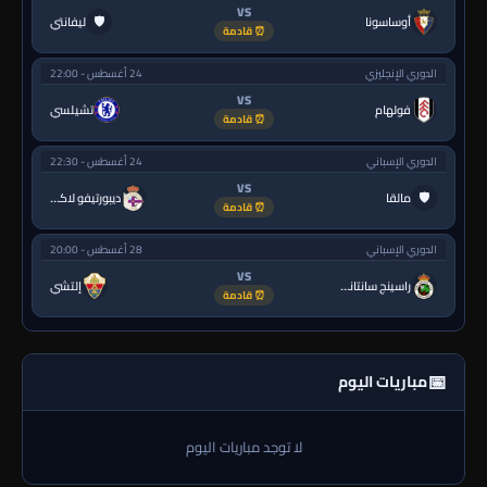
VS
🛡
أوساسونا
ليفانتي
⏰ قادمة
الدوري الإنجليزي
24 أغسطس - 22:00
VS
فولهام
تشيلسي
⏰ قادمة
الدوري الإسباني
24 أغسطس - 22:30
VS
🛡
مالقا
ديبورتيفو لاكورونيا
⏰ قادمة
الدوري الإسباني
28 أغسطس - 20:00
VS
راسينج سانتاندير
إلتشي
⏰ قادمة
📅
مباريات اليوم
لا توجد مباريات اليوم