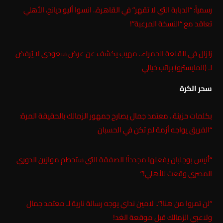
رسمياً: “الدبابة التي لا تقهر” في القاهرة.. انسوا أليو ديانج، الأهلي
تعاقد مع “النسخة المرعبة”!
زلزال في القلعة الحمراء.. مهيب يكشف عن عرض سعودي لا يُرفض
لـ (المايسترو) براتب خيالي
سحر الكرة
بكلمات حزينة.. معتمد جمال يصارح جمهور الزمالك بالحقيقة المرة:
“الفريق يواجه أزمة لم تكن في الحسبان
“أنيس بوجلبان يفعلها مجدداً! الصفقة التي ستحطم موازين الدوري
المصري وقعت للأهلي!”
“لن تمروا من هنا!”.. لامين نداي يوجه رسالة نارية لـ معتمد جمال
ولاعبي الزمالك قبل موقعة الغد!