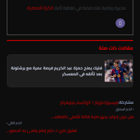
محررة رياضية متخصصة في تغطية أخبار
الكرة المصرية
.
مقالات ذات صلة
فليك يمنح حمزة عبد الكريم فرصة عمرة مع برشلونة
بعد تألقه في المعسكر
فيسبوك
تويتر / X
واتساب
تيليغرام
مشاركة:
‹ الخبر السابق
هل جون إدوارد يجهز ضربة قاتلة للأهلي بالتعاقد…
الخبر التالي ›
تعليق ناري لـ حازم إمام يفاجئ به الجميع…