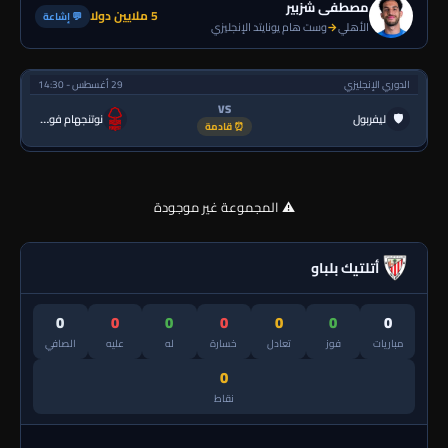
مصطفى شزبير
5 ملايين دولا
💬 إشاعة
الأهلي
→
وست هام يونايتد الإنجليزي
الدوري الإنجليزي
29 أغسطس - 14:30
VS
🛡
ليفربول
نوتنجهام فورست
⏰ قادمة
⚠️ المجموعة غير موجودة
أتلتيك بلباو
0
0
0
0
0
0
0
مباريات
فوز
تعادل
خسارة
له
عليه
الصافي
0
نقاط