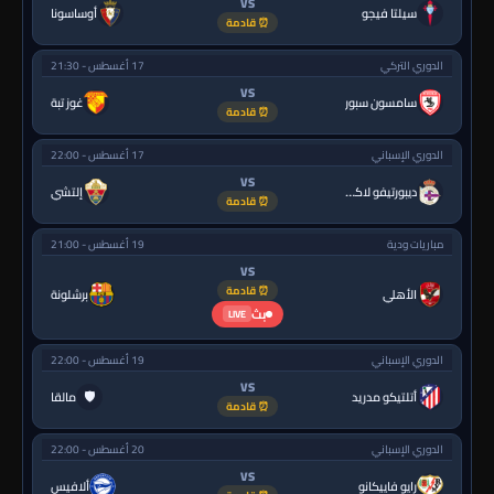
VS
سيلتا فيجو
أوساسونا
⏰ قادمة
الدوري التركي
17 أغسطس - 21:30
VS
سامسون سبور
غوز تبة
⏰ قادمة
الدوري الإسباني
17 أغسطس - 22:00
VS
ديبورتيفو لاكورونيا
إلتشي
⏰ قادمة
مباريات ودية
19 أغسطس - 21:00
VS
⏰ قادمة
الأهلي
برشلونة
بث
LIVE
الدوري الإسباني
19 أغسطس - 22:00
VS
🛡
أتلتيكو مدريد
مالقا
⏰ قادمة
الدوري الإسباني
20 أغسطس - 22:00
VS
رايو فاييكانو
ألافيس