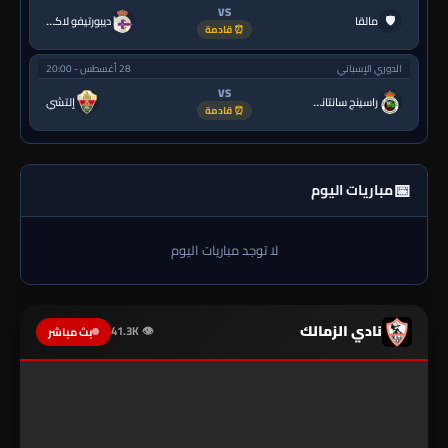
VS
🛡
مالقا
ديبورتيفو لاكورونيا
⏰ قادمة
الدوري الإسباني
28 أغسطس - 20:00
VS
راسينج سانتاندير
إلتشي
⏰ قادمة
📅
مباريات اليوم
لا توجد مباريات اليوم
نادي الزمالك
👁 41.3K
بث مباشر