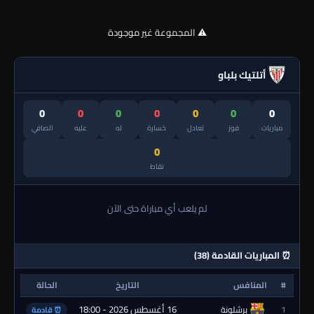
⚠️ المجموعة غير موجودة
أتلتيك بلباو
0
0
0
0
0
0
0
مباريات
فوز
تعادل
خسارة
له
عليه
الصافي
0
نقاط
لم يلعب أي مباراة حتى الآن
⏰ المباريات القادمة (38)
#
المنافس
التاريخ
الحالة
16 أغسطس 2026 - 18:00
1
برشلونة
⏰ قادمة