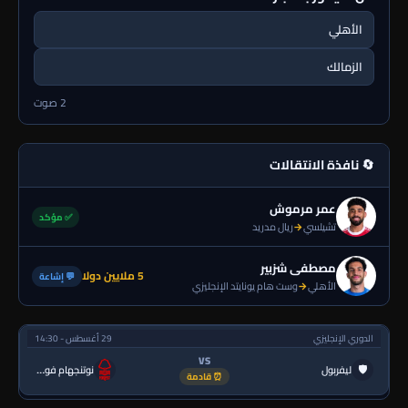
الأهلي
الزمالك
2 صوت
🔄 نافذة الانتقالات
عمر مرموش
✅ مؤكد
تشيلسي
→
ريال مدريد
مصطفى شزبير
5 ملايين دولا
💬 إشاعة
الأهلي
→
وست هام يونايتد الإنجليزي
الدوري الإنجليزي
29 أغسطس - 14:30
VS
🛡
ليفربول
نوتنجهام فورست
⏰ قادمة