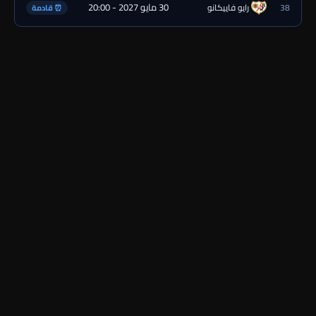
30 مايو 2027 - 20:00
38
رايو فاييكانو
⏰ قادمة