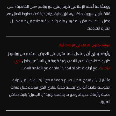
ووفقًا لما أعلنه الإعلامي كريم رمزي عبر برنامج «من القاهرة» على
قناة «أون سبورت ماكس»، فإن إدارة بيراميدز فتحت خطوط اتصال مع
وكيل اللاعب وبعض المقربين منه، وأبدت رغبة جادة في ضمه خلال
الفترة القادمة.
موقف فتوح.. البقاء في الزمالك أولًا
وأوضح رمزي أن رد فعل أحمد فتوح على العرض المقدم من بيراميدز
كان واضحًا، حيث أبدى اللاعب رغبة قوية في الاستمرار داخل
نادي
الزمالك
، مع أولوية كاملة لتجديد تعاقده مع القلعة البيضاء.
وأشار إلى أن فتوح يفضل حسم موقفه مع الزمالك أولًا في نهاية
الموسم، خاصة أنه يرى نفسه مدينًا للنادي الذي سانده خلال فترات
صعبة وأزمات عديدة، وهو ما يدفعه لرغبة “رد الجميل” بالبقاء داخل
الفريق.