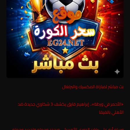
بث مباشر لمباراة المكسيك والبرتغال
«الأحمر في ورطة».. إبراهيم فايق يكشف 3 شكاوي جديدة ضد
الأهلي بالفيفا
وسام أبو علي يغادر الدوري الأمريكي ويحدد وجهته وتحديد وجهته