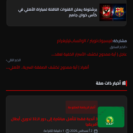
برشلونة يعلن القنوات الناقلة لمباراة الأهلي في
كأس خوان جامبر
فيسبوك
تويتر / X
واتساب
تيليغرام
مشاركة:
‹ الخبر السابق
عاجل | آية ممدوح تكشف الأسرار الخفية لعقد…
الخبر التالي ›
أنفراد | آية ممدوح تكشف الصفقة السرية.. الأهلي…
📰 أخبار ذات صلة
أخبار الرياضة المتنوعة
3 أندية فقط تتأهل مباشرة إلى دور الـ32 لدوري أبطال
أفريقيا
2 أغسطس 2026
1 دقيقة للقراءة