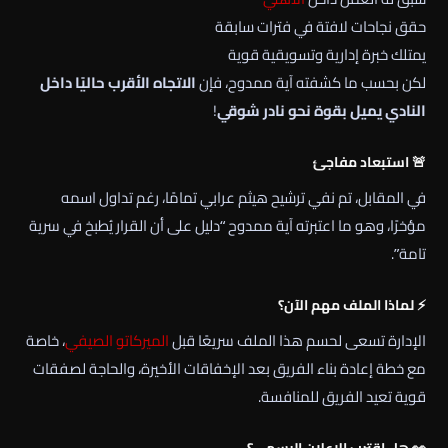
حقق نجاحات لافتة في فترات سابقة
يمتلك خبرة إدارية وتسويقية قوية
لكن بحسب ما كشفته آية ممدوح، فإن
الاتجاه الأقرب حاليًا داخل
النادي يميل بقوة نحو نادر شوقي
!
🚨 استبعاد مفاجئ
في المقابل، تم نفي ترشيح
هيثم عرابي
تمامًا، رغم تداول اسمه
مؤخرًا، وهو ما اعتبرته آية ممدوح “دليل على أن القرار يُطبخ في سرية
تامة”.
⚡ لماذا الملف مهم الآن؟
الإدارة تسعى لحسم هذا الملف سريعًا قبل
الميركاتو الصيفي
، خاصة
مع خطة إعادة بناء الفريق بعد الإخفاقات الأخيرة، والحاجة لصفقات
قوية تعيد الفريق للمنافسة.
👀 هل اقترب الإعلان الرسمي؟