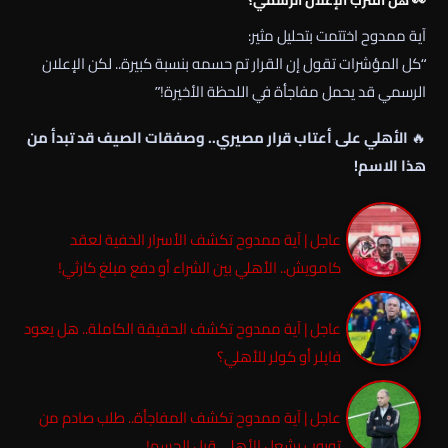
آية ممدوح اختتمت بتحليل مثير:
“كل المؤشرات تقول إن القرار تم حسمه بنسبة كبيرة.. لكن الإعلان
الرسمي قد يحمل مفاجأة في اللحظة الأخيرة!”
🔥
الأهلي على أعتاب قرار مصيري.. وصفقات الصيف قد تبدأ من
هذا الاسم!
عاجل | آية ممدوح تكشف الأسرار الخفية لعقد
كامويش.. الأهلي بين الشراء أو دفع مبلغ كارثي!
عاجل | آية ممدوح تكشف الحقيقة الكاملة.. هل يعود
فايلر أو كولر للأهلي؟
عاجل | آية ممدوح تكشف المفاجأة.. طلب صادم من
توروب يشعل الأهلي قبل الحسم!