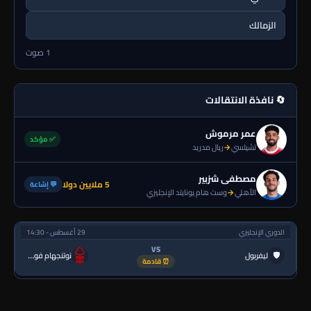
الزمالك
1 صوت
🔄 نافذة الانتقالات
عمر مرموش
✅ مؤكد
تشيلسي
→
ريال مدريد
مصطفى شزبير
5 ملايين دولا
💬 إشاعة
الأهلي
→
وست هام يونايتد الإنجليزي
الدوري الإنجليزي
29 أغسطس - 14:30
VS
🛡
ليفربول
نوتنجهام فورست
⏰ قادمة