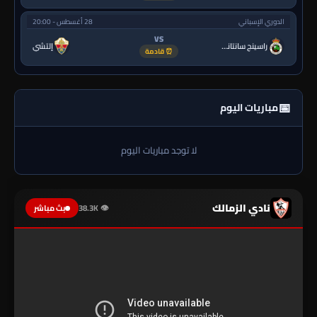
الدوري الإسباني
28 أغسطس - 20:00
VS
راسينج سانتاندير
إلتشي
⏰ قادمة
📅
مباريات اليوم
لا توجد مباريات اليوم
نادي الزمالك
👁 38.3K
بث مباشر