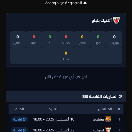
⚠️ المجموعة غير موجودة
أتلتيك بلباو
0
0
0
0
0
0
0
مباريات
فوز
تعادل
خسارة
له
عليه
الصافي
0
نقاط
لم يلعب أي مباراة حتى الآن
⏰ المباريات القادمة (38)
#
المنافس
التاريخ
الحالة
16 أغسطس 2026 - 18:00
1
برشلونة
⏰ قادمة
22 أغسطس 2026 - 18:00
2
إشبيلية
⏰ قادمة