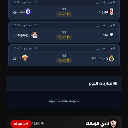
الدوري الإنجليزي
24 أغسطس - 22:00
VS
فولهام
تشيلسي
⏰ قادمة
الدوري الإسباني
24 أغسطس - 22:30
VS
🛡
مالقا
ديبورتيفو لاكورونيا
⏰ قادمة
الدوري الإسباني
28 أغسطس - 20:00
VS
راسينج سانتاندير
إلتشي
⏰ قادمة
📅
مباريات اليوم
لا توجد مباريات اليوم
نادي الزمالك
👁 43.5K
بث مباشر