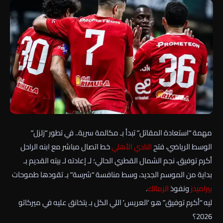
مهمة “استعادة المقاتل” تبدأ بـ مكالمة سرية.. في تطور “زلزل”
الوسط الرياضي، فتح
النادي الأهلي
خط اتصال مباشر مع ابنه الراحل
أكرم توفيق، نجم الشمال القطري الحالي؛ لـ إعادته لـ بيته القديم بـ
بداية من الموسم الجديد، وسط منافسة “شرسة” بـ تقودها طموحات
بيراميدز
ونفوذ
الزمالك
.
ليه “أكرم توفيق” هو ‘العريس’ اللي الكل بـ يتخانق عليه في ميركاتو
2026؟