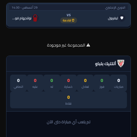
الدوري الإنجليزي
29 أغسطس - 14:30
VS
🛡
ليفربول
نوتنجهام فورست
⏰ قادمة
⚠️ المجموعة غير موجودة
أتلتيك بلباو
0
0
0
0
0
0
0
مباريات
فوز
تعادل
خسارة
له
عليه
الصافي
0
نقاط
لم يلعب أي مباراة حتى الآن