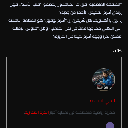
“الصفقة العاطفية” قبل ما المنافسين يخطفوا “قلب الأسد”.. فهل
يرتدي أكرم القميص الأحمر من جديد؟
يا ترى يا أهلاوية.. هل شايفين إن “أكرم توفيق” هو القطعة الناقصة
اللي الأهلي محتاجها فعلاً في نص الملعب؟ وهل “فلوس الزمالك”
ممكن تغير وجهة أكرم بعيداً عن الجزيرة؟
كاتب
انجي ابوحمد
محررة رياضية متخصصة في تغطية أخبار
الكرة المصرية
.