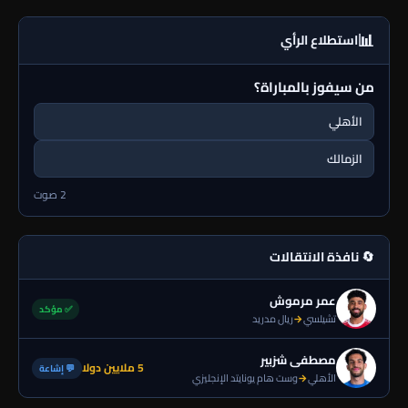
📊
استطلاع الرأي
من سيفوز بالمباراة؟
الأهلي
الزمالك
2 صوت
🔄 نافذة الانتقالات
عمر مرموش
✅ مؤكد
تشيلسي
→
ريال مدريد
مصطفى شزبير
5 ملايين دولا
💬 إشاعة
الأهلي
→
وست هام يونايتد الإنجليزي