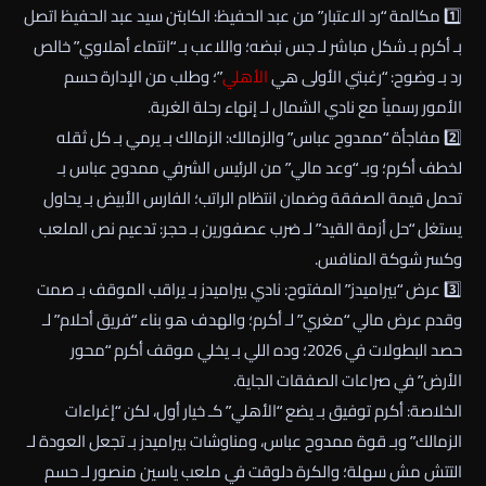
1️⃣ مكالمة “رد الاعتبار” من عبد الحفيظ: الكابتن سيد عبد الحفيظ اتصل
بـ أكرم بـ شكل مباشر لـ جس نبضه؛ واللاعب بـ “انتماء أهلاوي” خالص
رد بـ وضوح: “رغبتي الأولى هي
الأهلي
”؛ وطلب من الإدارة حسم
الأمور رسمياً مع نادي الشمال لـ إنهاء رحلة الغربة.
2️⃣ مفاجأة “ممدوح عباس” والزمالك: الزمالك بـ يرمي بـ كل ثقله
لخطف أكرم؛ وبـ “وعد مالي” من الرئيس الشرفي ممدوح عباس بـ
تحمل قيمة الصفقة وضمان انتظام الراتب؛ الفارس الأبيض بـ يحاول
يستغل “حل أزمة القيد” لـ ضرب عصفورين بـ حجر: تدعيم نص الملعب
وكسر شوكة المنافس.
3️⃣ عرض “بيراميدز” المفتوح: نادي بيراميدز بـ يراقب الموقف بـ صمت
وقدم عرض مالي “مغري” لـ أكرم؛ والهدف هو بناء “فريق أحلام” لـ
حصد البطولات في 2026؛ وده اللي بـ يخلي موقف أكرم “محور
الأرض” في صراعات الصفقات الجاية.
الخلاصة: أكرم توفيق بـ يضع “الأهلي” كـ خيار أول، لكن “إغراءات
الزمالك” وبـ قوة ممدوح عباس، ومناوشات بيراميدز بـ تجعل العودة لـ
التتش مش سهلة؛ والكرة دلوقت في ملعب ياسين منصور لـ حسم