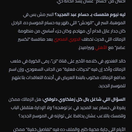
أحسن من “حسام” عشان يسد الخانة دي.
ليه نيوم متمسك بـ حسام عبد المجيد؟
السر مش بس في
الموهبة، السر في “الوحش” اللي ظهر بيه حسام الموسم ده. الراجل
كان جدار عازل قدام أي مهاجم، وكان جزء أساسي من منظومة
الزمالك اللي قدرت تخطف
الدوري المصري
بعد منافسة “تكسير
عضم” مع
الأهلي
وبيراميدز.
خالد الغندور، في كلامه الأخير على قناة “تن”، رمى الكورة في ملعب
الزمالك وأكد إن فيه “تحركات فعلية” من الجانب السعودي، وإن اسم
مدافع الزمالك مكتوب بالبنط العريض في أجندة التعاقدات بتاعتهم
للموسم الجديد.
السؤال اللي شاغل بال كل زملكاوي دلوقتي:
هل الزمالك ممكن
يفرط في حسام عبد المجيد في عز توهجه؟ ولا الإدارة هتقفل الباب
وتتمسك باللاعب عشان يحافظ على توازنه في الموسم الجديد؟
الأيام اللي جاية مخبية كتير، والملف ده فيه “تفاصيل خفية” ممكن