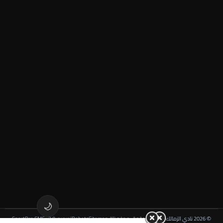
🌙
© 2026 نادي الزمالك - جميع الحقوق محفوظة
Sitemap
Robots
تصميم: SportPro CMS v2.0