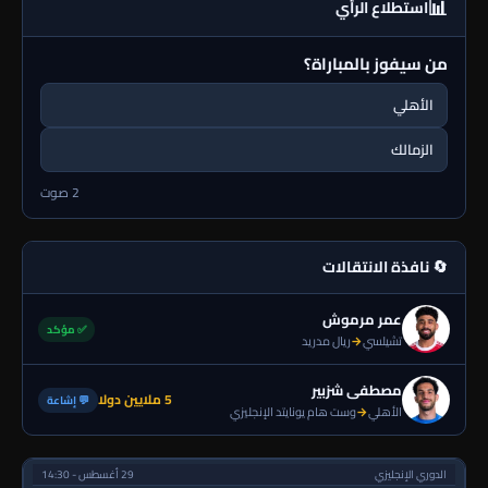
📊
استطلاع الرأي
من سيفوز بالمباراة؟
الأهلي
الزمالك
2 صوت
🔄 نافذة الانتقالات
عمر مرموش
✅ مؤكد
تشيلسي
→
ريال مدريد
مصطفى شزبير
5 ملايين دولا
💬 إشاعة
الأهلي
→
وست هام يونايتد الإنجليزي
الدوري الإنجليزي
29 أغسطس - 14:30