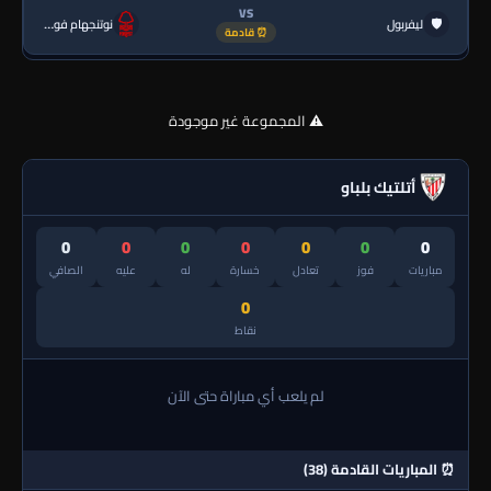
VS
🛡
ليفربول
نوتنجهام فورست
⏰ قادمة
⚠️ المجموعة غير موجودة
أتلتيك بلباو
0
0
0
0
0
0
0
مباريات
فوز
تعادل
خسارة
له
عليه
الصافي
0
نقاط
لم يلعب أي مباراة حتى الآن
⏰ المباريات القادمة (38)