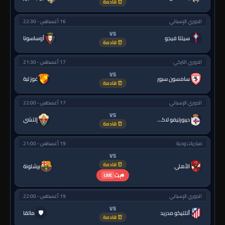
⏰ قادمة
الدوري الإسباني
16 أغسطس - 22:30
VS
سيلتا فيجو
أوساسونا
⏰ قادمة
الدوري التركي
17 أغسطس - 21:30
VS
سامسون سبور
غوز تبة
⏰ قادمة
الدوري الإسباني
17 أغسطس - 22:00
VS
ديبورتيفو لاكورونيا
إلتشي
⏰ قادمة
مباريات ودية
19 أغسطس - 21:00
VS
⏰ قادمة
الأهلي
برشلونة
بث
LIVE
الدوري الإسباني
19 أغسطس - 22:00
VS
🛡
أتلتيكو مدريد
مالقا
⏰ قادمة