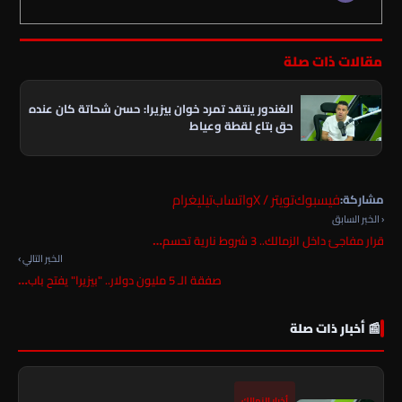
مقالات ذات صلة
الغندور ينتقد تمرد خوان بيزيرا: حسن شحاتة كان عنده
حق بتاع لقطة وعياط
فيسبوك
تويتر / X
واتساب
تيليغرام
مشاركة:
‹ الخبر السابق
قرار مفاجئ داخل الزمالك.. 3 شروط نارية تحسم…
الخبر التالي ›
صفقة الـ 5 مليون دولار.. "بيزيرا" يفتح باب…
📰 أخبار ذات صلة
أخبار الزمالك