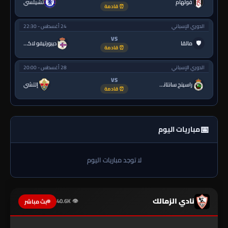
فولهام
تشيلسي
⏰ قادمة
الدوري الإسباني
24 أغسطس - 22:30
VS
🛡
مالقا
ديبورتيفو لاكورونيا
⏰ قادمة
الدوري الإسباني
28 أغسطس - 20:00
VS
راسينج سانتاندير
إلتشي
⏰ قادمة
📅
مباريات اليوم
لا توجد مباريات اليوم
نادي الزمالك
👁 40.6K
بث مباشر